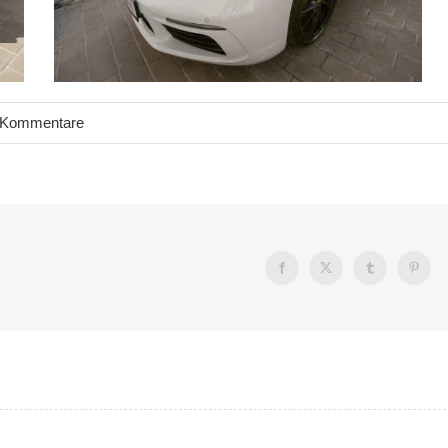
 Kommentare
Facebook
X
Tumblr
Pintere
1.
124
Internationales
Spider