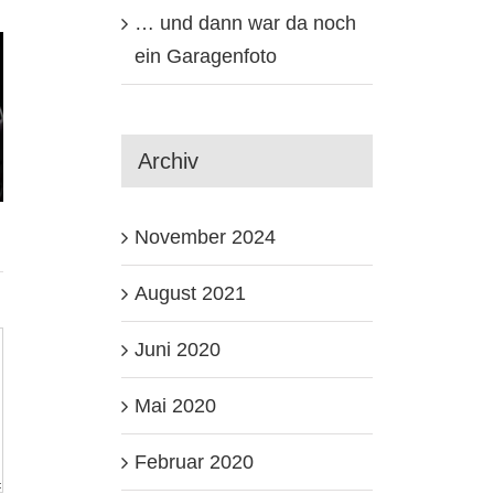
dann
… und dann war da noch
ein Garagenfoto
war da
Ausfahrt
noch
Mai
Archiv
)
ein
November 2024
Garagenfoto
August 2021
gerland
Juni 2020
Mai 2020
Februar 2020