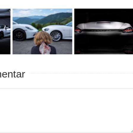
124
Ausfahrt
Spider
(Carbio-
Treffen
Ausfahrt
August
durchs
mentar
2021
Salzbur