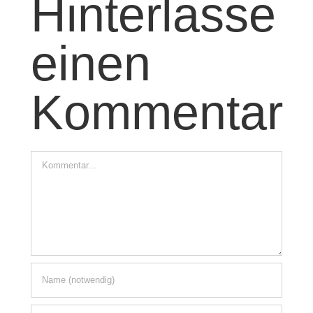
Hinterlasse
Garagenfoto
einen
Kommentar
Kommentar