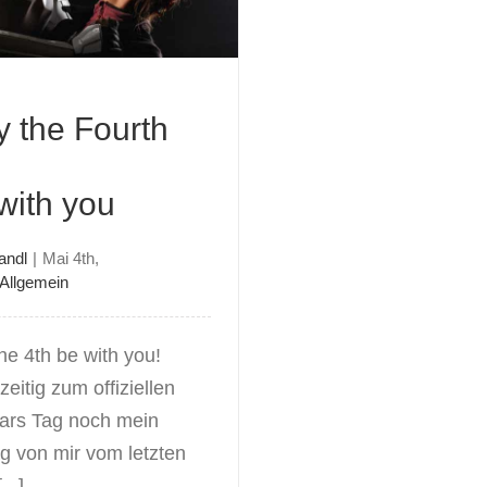
 the Fourth
with you
andl
|
Mai 4th,
Allgemein
he 4th be with you!
eitig zum offiziellen
ars Tag noch mein
ag von mir vom letzten
...]