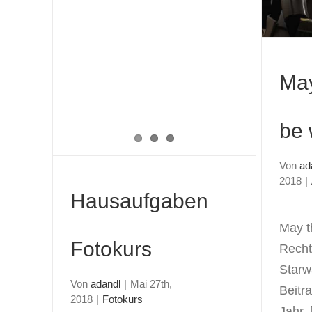
with you
May
be 
Von
ad
2018
|
Hausaufgaben
May t
Fotokurs
Rechtz
Starw
Von
adandl
|
Mai 27th,
Beitr
2018
|
Fotokurs
Jahr. [