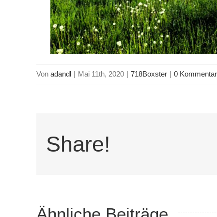
Von
adandl
|
Mai 11th, 2020
|
718Boxster
|
0 Kommentar
Share!
… und
Ähnliche Beiträge