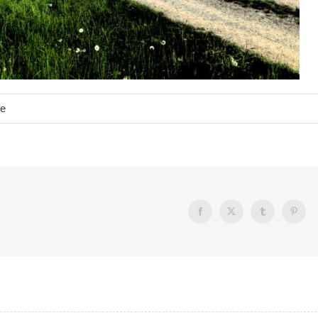
e
Facebook
X
Tumblr
Pintere