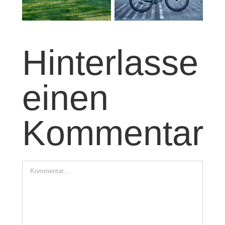
s
Dream
Eins
nprojekt
build
Hinterlasse
einen
Kommentar
Kommentar