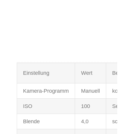
Einstellung
Wert
Begründ
Kamera-Programm
Manuell
konstant
ISO
100
Sensor S
Blende
4,0
schön wei