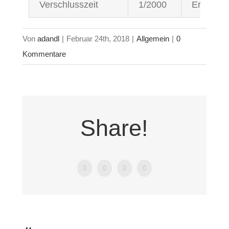
Verschlusszeit
1/2000
Ergibt s
Von
adandl
|
Februar 24th, 2018
|
Allgemein
|
0
Kommentare
Share!
Facebook
X
Tumblr
Pinterest